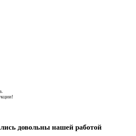
а.
укции!
лись довольны нашей работой